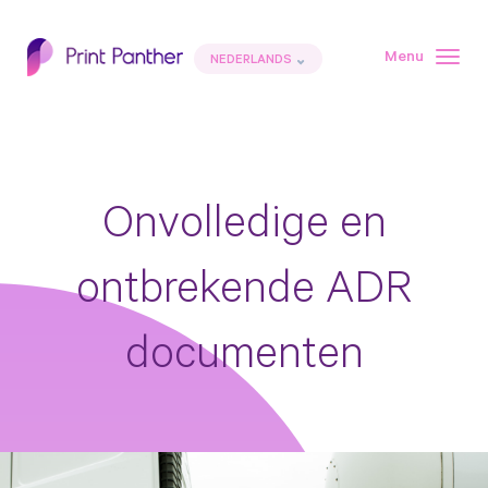
Menu
Togg
NEDERLANDS
navig
Onvolledige en
ontbrekende ADR
documenten