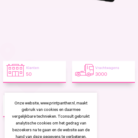
Klanten
Vrachtwagens
50
3000
Geprinte docs
Onze website, www.printpanther.nl, maakt
43022
gebruik van cookies en daarmee
vergelijkbare technieken. Tconsult gebruikt
analytische cookies om het gedrag van
bezoekers na te gaan en de website aan de
hand van deze gegevens te verbeteren.