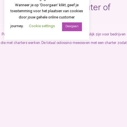
Wanneer je op 'Doorgaan' klikt, geef je
Op de boordcomputer of
toestemming voor het plaatsen van cookies
standalone
door jouw gehele online customer
journey.
Cookie settings
Doorgaan
Print Panther als standalone gebruiken kan heel makkelijk zijn voor bedrijven
die met charters werken. De totaal oplossing meegeven met een charter zodat
je altijd dezelfde kwaliteit en service kan bieden aan jouw klant.
Lees meer
Begin vandaag met het